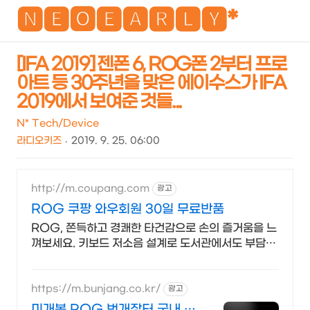
NEO
🅽🅴🅾🅴🅰🆁🅻🆈*
[IFA 2019] 젠폰 6, ROG폰 2부터 프로
아트 등 30주년을 맞은 에이수스가 IFA
검
메
2019에서 보여준 것들...
색
뉴
N* Tech/Device
라디오키즈
2019. 9. 25. 06:00
http://m.coupang.com
광고
ROG 쿠팡 와우회원 30일 무료반품
ROG, 쫀득하고 경쾌한 타건감으로 손의 즐거움을 느
껴보세요. 키보드 저소음 설계로 도서관에서도 부담없
이 사용하세요.
https://m.bunjang.co.kr/
광고
미개봉 ROG 번개장터 국내 최