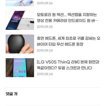
샤오미의 새 스마트폰...
2019.09.26
모토로라 원 액션... 액션캠을 지향하는
영상 전용 카메라와 안드로이드 원 버프
를 받을 중저가 스마트폰...
2019.09.25
휴먼 헤드폰, 세계 최초로 귀를 감싸는 오
버이어 타입 무선 헤드폰 등장
2019.09.24
[LG V50S ThinQ 리뷰] 본체 화면과
똑같아졌다? 듀얼 스크린과 만나다
2019.09.24
댓글
개