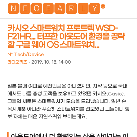
NEO
🅽🅴🅾🅴🅰🆁🅻🆈*
카시오 스마트워치 프로트렉 WSD-
F21HR... 터프한 아웃도어 환경을 공략
검
메
할 구글 웨어 OS 스마트워치...
색
뉴
N* Tech/Device
라디오키즈
2019. 10. 18. 14:00
일본 불매 여파로 예전만큼은 아니겠지만, 지샥 등으로 국내
에서도 나름 충성 고객을 보유하고 있었던 카시오
.
(Casio)
그들의 새로운 스마트워치가 모습을 드러냈습니다. 일반 손
목시계뿐 아니라 꾸준히 스마트워치를 선보였던 그들이니 행
보 자체는 매운 자연스러워 보이는데요.
아웃도어에서 더 활력있는 삶을 살아가는 이