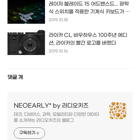
레이저 블레이드 15 어드밴스드... 광학
식 스위치를 적용한 기계식 키보드가 게
이밍 노트북의 새로운 차별화~
2019.10.18
라이카 CL 바우하우스 100주년 에디
션, 라이카의 빨간 로고를 버렸다
2019.10.16
댓글
개
NEOEARLY* by 라디오키즈
테크, 디바이스, 과학, 모빌리티와 다양한 데이터
를 소개하는 라디오키즈의 블로그
구독하기