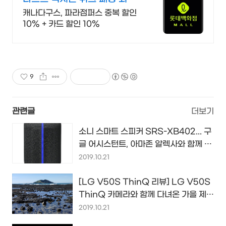
74% 할인
캐나다구스, 파라점퍼스 중복 할인
10% + 카드 할인 10%
9
관련글
더보기
소니 스마트 스피커 SRS-XB402... 구
글 어시스턴트, 아마존 알렉사와 함께 음
질에도 공들였다는 스피커...
2019.10.21
[LG V50S ThinQ 리뷰] LG V50S
ThinQ 카메라와 함께 다녀온 가을 제
주, 제주 바다... 사진들 어떤가요?
2019.10.21