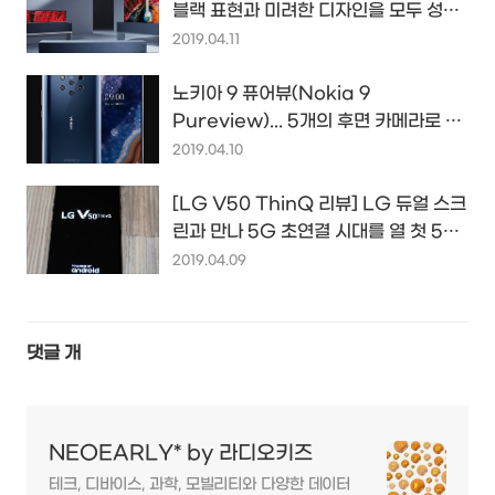
블랙 표현과 미려한 디자인을 모두 성취
해낸 LG 올레드 TV의 2019년...
2019.04.11
노키아 9 퓨어뷰(Nokia 9
Pureview)... 5개의 후면 카메라로 찍
고 합성해 고화질의 사진을 만들어낸
2019.04.10
다...?!
[LG V50 ThinQ 리뷰] LG 듀얼 스크
린과 만나 5G 초연결 시대를 열 첫 5G
스마트폰의 색다른 모습은...?!
2019.04.09
댓글
개
NEOEARLY* by 라디오키즈
테크, 디바이스, 과학, 모빌리티와 다양한 데이터