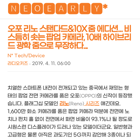
NEO
🅽🅴🅾🅴🅰🆁🅻🆈*
오포 리노 스탠다드&10X 줌 에디션... 비
스듬히 솟는 팝업 카메라, 10배 하이브리
검
메
드 광학 줌으로 무장하다...
색
뉴
N* Tech/Device
라디오키즈
2019. 4. 11. 06:00
치열한 스마트폰 내전이 전개되고 있는 중국에서 재밌는 형
태의 팝업 전면 카메라를 품은 오포
의 신작이 등장했
(OPPO)
습니다. 플래그십 모델인
리노
시리즈
얘긴데요.
(Reno)
1,600만 화소 카메라를 품은 팝업 카메라 덕분에 전면에 노
치나 펀치 홀 없이 전면에서 화면 비율이 93.1%나 될 정도로
시원스런 디스플레이가 드러나 있는 모델이더군요. 일반형과
고급형은 물론 아직은 과도기인 5G까지 감안해 3종이나 되