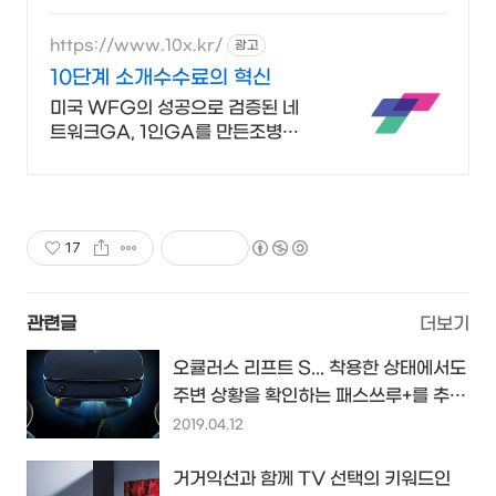
https://www.10x.kr/
광고
10단계 소개수수료의 혁신
미국 WFG의 성공으로 검증된 네
트워크GA, 1인GA를 만든조병수
대표의두번째 혁신
17
관련글
더보기
오큘러스 리프트 S... 착용한 상태에서도
주변 상황을 확인하는 패스쓰루+를 추가
한 개선된 VR 헤드셋...
2019.04.12
거거익선과 함께 TV 선택의 키워드인