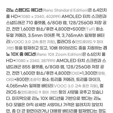
리노 스탠다드 에디션
은 6.4인치
(Reno Standard Edition)
풀 HD+
AMOLED 터치 스크린과
(1080 x 2340, 402PPI)
스냅드래곤 710 플랫폼, 6/8GB 램, 128/256GB 저장 공
간, 전면 1,600만 화소/후면 4,800만+500만
화소
(ToF)
듀얼 카메라, 3.5mm 이어폰 잭, 3,765mAh 일체형 배터
리
, 컬러OS 6
(VOOC 3.0 고속 충전 지원)
(안드로이드 9 파이
등을 탑재하고 있고, 10배 하이브리드 줌을 지원하는
리
기반)
노 10X 줌 에디션
은 6.6인치 풀
(Reno 10X Zoom Edition)
HD+
AMOLED 터치 스크린과 스
(1080 x 2340, 387PPI)
냅드래곤 855 플랫폼, 6/8GB 램, 128/256GB 저장 공
간, 전면 1,600만 화소/후면 4,800만
+1,300만
(OIS)
(망원,
+800만
화소 트리플 카메라, 트리플 마이크,
OIS)
(초광각)
4,065mAh 일체형 배터리
,
컬
(VOOC 3.0 고속 충전 지원)
러OS 6
등의 사양을 갖추고 있습니
(안드로이드 9 파이 기반)
다. 마지막으로 리노 10X 에디션을 기반으로 했다는 리노
5G 모델은 아직 상세한 사양이나 가격은 알려지지 않았지
만, 좀 더 큰 화면이라거나 대용량 배터리를 탑재했다는 정도