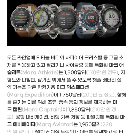
모든 라인업에 티타늄 바디와 사파이어 크리스탈 등 고급 소
재를 적용하고 있고 달리기나 사이클링 등에 특화된
마크 애
슬리트
(Marq Athlete)
는 1,500달러
(170만 원 정도)
, 지
형도와 나침반, 장기간 밖에서 쓸 수 있도록 해줄 배터리 절
약 기능을 담은 탐험가용
마크 익스페디션
(Marq Expedition)
이 1,750달러
(200만 원 정도)
, 항해
를 즐기는 이를 위해 조류, 풍속 등의 정보를 제공하는
마
크 캡틴
(Marq Captain)
이 1,850달러
(210만 원 정
도)
, 공항 내비게이션, 비행 기록 저장 등 파일럿에 특화된
마
크 애비에이터
(Marq Aviator)
는 1,950달러
(220
만 원 정도)
, 다양한 레이싱 트랙의 데이터를 탑재하고 랩 타