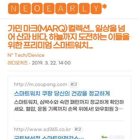
NEO
🅽🅴🅾🅴🅰🆁🅻🆈*
가민 마크(MARQ) 컬렉션... 일상을 넘
어 산과 바다, 하늘까지 도전하는 이들을
검
메
위한 프리미엄 스마트워치...
색
뉴
N* Tech/Device
라디오키즈
2019. 3. 22. 14:00
http://m.coupang.com
광고
스마트워치 쿠팡 당신의 건강을 정교하게
스마트워치, 심박수와 숙면 패턴까지 정교하게 확인하
세요. 혈압, 운동 기록까지 손목 위에서! 와우회원 30
일 무료반품으로 만나보세요.
http://www.sd365.co.kr
광고
국토부선정 스마트안전강소기