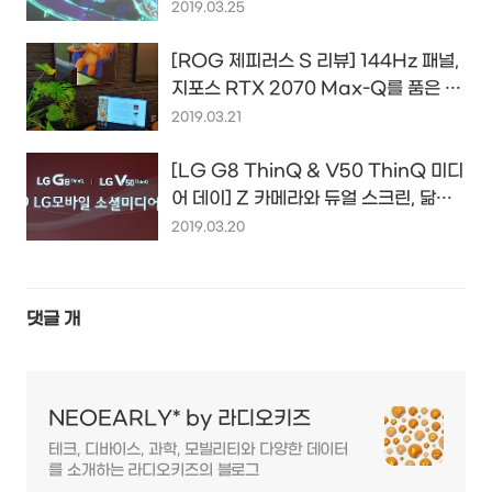
준 새로운 차별화의 결과는...
2019.03.25
[ROG 제피러스 S 리뷰] 144Hz 패널,
지포스 RTX 2070 Max-Q를 품은 세
계에서 가장 얇은 게이밍 노트북
2019.03.21
[LG G8 ThinQ & V50 ThinQ 미디
어 데이] Z 카메라와 듀얼 스크린, 닮은
듯 다른 두 스마트폰을 만나다...
2019.03.20
댓글
개
NEOEARLY* by 라디오키즈
테크, 디바이스, 과학, 모빌리티와 다양한 데이터
를 소개하는 라디오키즈의 블로그