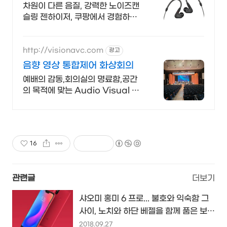
로 빠르게
차원이 다른 음질, 강력한 노이즈캔
슬링 젠하이저, 쿠팡에서 경험하세
요!
http://visionavc.com
광고
음향 영상 통합제어 화상회의
예배의 감동,회의실의 명료함,공간
의 목적에 맞는 Audio Visual 설
계.구축
16
관련글
더보기
샤오미 홍미 6 프로... 불호와 익숙함 그
사이, 노치와 하단 베젤을 함께 품은 보급
형 스마트폰 출시...
2018.09.27