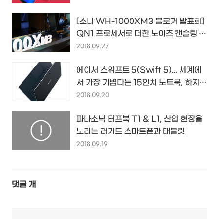
[소니 WH-1000XM3 블로거 발표회]
QN1 프로세서로 더한 노이즈 캔슬링 성
능보다 더 좋았던 건 착용감...
2018.09.27
에이서 스위프트 5(Swift 5)... 세계에
서 가장 가볍다는 15인치 노트북, 하지만
LG 그램과 비교하면 매력이...
2018.09.20
파나소닉 터프북 T1 & L1, 산업 현장을
노리는 러기드 스마트폰과 태블릿
2018.09.19
댓글
개