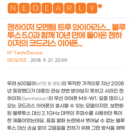
NEO
🅽🅴🅾🅴🅰🆁🅻🆈*
젠하이저 모멘텀 트루 와이어리스... 블루
투스 5.0과 함께 10년 만에 돌아온 젠하
검
메
이저의 코드리스 이어폰...
색
뉴
N* Tech/Device
라디오키즈
2018. 9. 21. 22:00
무려 600달러
의 묵직한 가격으로 지난 2008
(67만 원 정도)
년 등장했다가 대중의 관심 한번 받아보지 못하고 사라진 젠
하이저
의 무선 이어폰 MX-W1. 요즘 많이 나
(Sennheiser)
오는 코드리스 이어폰의 효시랄 수 있는 모델이지만, 보편화
된 블루투스 대신 2.1GHz 대역의 주파수를 사용하던 특이
한 제품이었는데요. 음질 열화 논란에서 벗어날 수 없는 블루
투스 대신 손실 없이 고음질을 전하기 위해 그런 방식을 채택