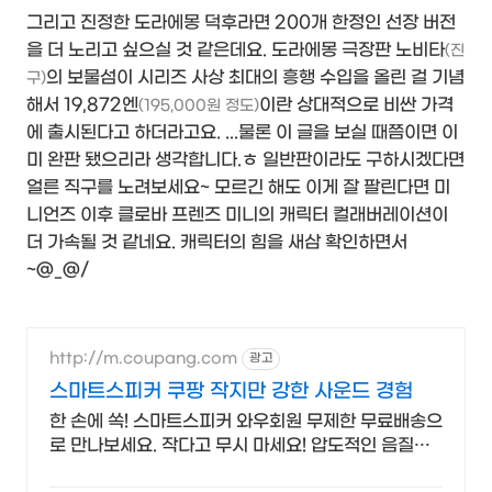
그리고 진정한 도라에몽 덕후라면 200개 한정인 선장 버전
을 더 노리고 싶으실 것 같은데요. 도라에몽 극장판 노비타
(진
의 보물섬이 시리즈 사상 최대의 흥행 수입을 올린 걸 기념
구)
해서 19,872엔
이란 상대적으로 비싼 가격
(195,000원 정도)
에 출시된다고 하더라고요. ...물론 이 글을 보실 때쯤이면 이
미 완판 됐으리라 생각합니다.ㅎ 일반판이라도 구하시겠다면
얼른 직구를 노려보세요~ 모르긴 해도 이게 잘 팔린다면 미
니언즈 이후 클로바 프렌즈 미니의 캐릭터 컬래버레이션이
더 가속될 것 같네요. 캐릭터의 힘을 새삼 확인하면서
~@_@/
http://m.coupang.com
광고
스마트스피커 쿠팡 작지만 강한 사운드 경험
한 손에 쏙! 스마트스피커 와우회원 무제한 무료배송으
로 만나보세요. 작다고 무시 마세요! 압도적인 음질의
미니스피커, 공간을 채워보세요.