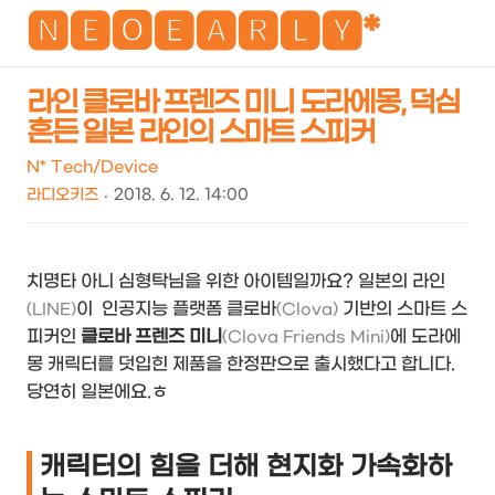
NEO
🅽🅴🅾🅴🅰🆁🅻🆈*
라인 클로바 프렌즈 미니 도라에몽, 덕심
흔든 일본 라인의 스마트 스피커
검
메
색
뉴
N* Tech/Device
라디오키즈
2018. 6. 12. 14:00
치명타 아니 심형탁님을 위한 아이템일까요? 일본의 라인
이 인공지능 플랫폼 클로바
기반의 스마트 스
(LINE)
(Clova)
피커인
클로바 프렌즈 미니
에 도라에
(Clova Friends Mini)
몽 캐릭터를 덧입힌 제품을 한정판으로 출시했다고 합니다.
당연히 일본에요.ㅎ
캐릭터의 힘을 더해 현지화 가속화하