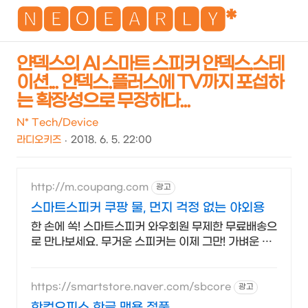
NEO
🅽🅴🅾🅴🅰🆁🅻🆈*
얀덱스의 AI 스마트 스피커 얀덱스.스테
이션... 얀덱스.플러스에 TV까지 포섭하
검
메
는 확장성으로 무장하다...
색
뉴
N* Tech/Device
라디오키즈
2018. 6. 5. 22:00
http://m.coupang.com
광고
스마트스피커 쿠팡 물, 먼지 걱정 없는 야외용
한 손에 쏙! 스마트스피커 와우회원 무제한 무료배송으
로 만나보세요. 무거운 스피커는 이제 그만! 가벼운 미
니스피커, 편리하게 어디든 즐겨보세요.
https://smartstore.naver.com/sbcore
광고
한컴오피스 한글 맥용 정품