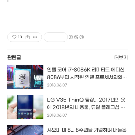
13
관련글
더보기
인텔 코어 i7-8086K 리미티드 에디션,
8086부터 시작된 인텔 프로세서와의
40년을 기념한 한정판 CPU
2018.06.07
LG V35 ThinQ 등장... 2017년의 옷
에 2018년의 내용물, 듀얼 플래그십 전
략(?)을 바라보며 드는 생각...
2018.06.07
샤오미 미 8... 8주년을 기념하며 내놓은