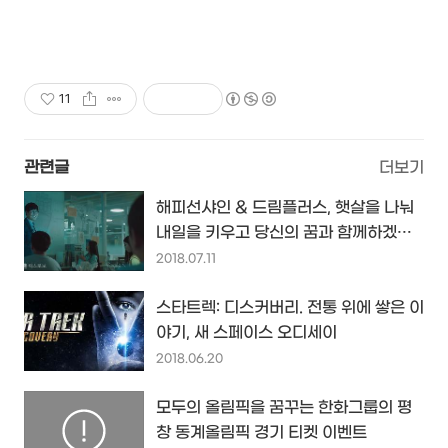
11
관련글
더보기
해피선샤인 & 드림플러스, 햇살을 나눠
내일을 키우고 당신의 꿈과 함께하겠다
는 한화 그룹의 새 광고
2018.07.11
스타트렉: 디스커버리. 전통 위에 쌓은 이
야기, 새 스페이스 오디세이
2018.06.20
모두의 올림픽을 꿈꾸는 한화그룹의 평
창 동계올림픽 경기 티켓 이벤트