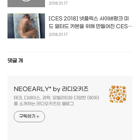
2018.01.17
[CES 2018] 넷플릭스 사이버펑크 미
드 얼터드 카본을 위해 만들어진 CES
부스... 그곳에 전시된 것은...?!
2018.01.17
댓글
개
NEOEARLY* by 라디오키즈
테크, 디바이스, 과학, 모빌리티와 다양한 데이터
를 소개하는 라디오키즈의 블로그
구독하기