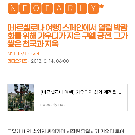
NEO
🅽🅴🅾🅴🅰🆁🅻🆈*
[바르셀로나 여행] 스페인에서 열릴 박람
회를 위해 가우디가 지은 구엘 궁전. 그가
검
메
쌓은 천국과 지옥
색
뉴
N* Life/Travel
라디오키즈
2018. 3. 14. 06:00
[바르셀로나 여행] 가우디의 삶의 궤적을 쫓는 가우디 투어, 그가 만들었다는 첫 번째 가로등을
neoearly.net
그렇게 비와 추위와 싸워가며 시작된 당일치기 가우디 투어.