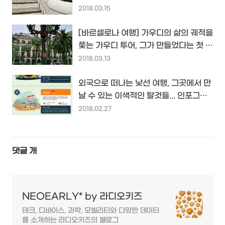
는 구엘 공원을 찾아
2018.03.15
[바르셀로나 여행] 가우디의 삶의 궤적을
쫓는 가우디 투어, 그가 만들었다는 첫 번
째 가로등을 찾아
2018.03.13
외국으로 떠나는 낯선 여행, 그곳에서 만
날 수 있는 이색적인 탈것들... 인포그래
픽 by GoCompare.com...
2018.02.27
댓글
개
NEOEARLY* by 라디오키즈
테크, 디바이스, 과학, 모빌리티와 다양한 데이터
를 소개하는 라디오키즈의 블로그