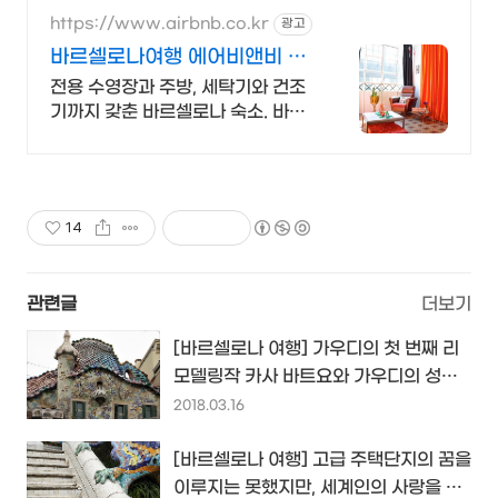
https://www.airbnb.co.kr
광고
바르셀로나여행 에어비앤비 바
르셀로나 감성 숙소
전용 수영장과 주방, 세탁기와 건조
기까지 갖춘 바르셀로나 숙소. 바르
셀로나여행. 전용 테라스와 바비큐
그릴이 제공되는 숙소를 예약하세
요.
14
관련글
더보기
[바르셀로나 여행] 가우디의 첫 번째 리
모델링작 카사 바트요와 가우디의 성전
카사 밀라/라 페드레라
2018.03.16
[바르셀로나 여행] 고급 주택단지의 꿈을
이루지는 못했지만, 세계인의 사랑을 받