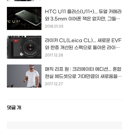
HTC U11 플러스(U11+)... 듀얼 카메라
와 3.5mm 이어폰 잭은 없지만, 그들의
첫번째 베젤리스 스마트폰
2018.01.03
라이카 CL(Leica CL)... 새로운 EVF
와 한층 개선된 스펙으로 돌아온 라이카
의 새 명품 미러리스 카메라...
2017.12.28
매직 리프 원 : 크리에이터 에디션... 혼합
현실 헤드셋으로 기대만큼의 새로움을
경험시켜줄 수 있을까?
2017.12.27
댓글
개