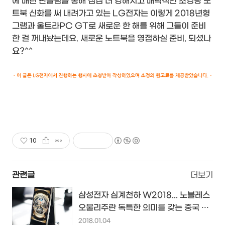
에 매년 판올림을 통해 점점 더 강해지고 매력적인 초경량 노
트북 신화를 써 내려가고 있는 LG전자는 이렇게 2018년형
그램과 울트라PC GT로 새로운 한 해를 위해 그들이 준비
한 걸 꺼내놨는데요. 새로운 노트북을 영접하실 준비, 되셨나
요?^^
10
관련글
더보기
삼성전자 심계천하 W2018... 노블레스
오불리주란 독특한 의미를 갖는 중국 특
화 안드로이드 폴더폰...
2018.01.04