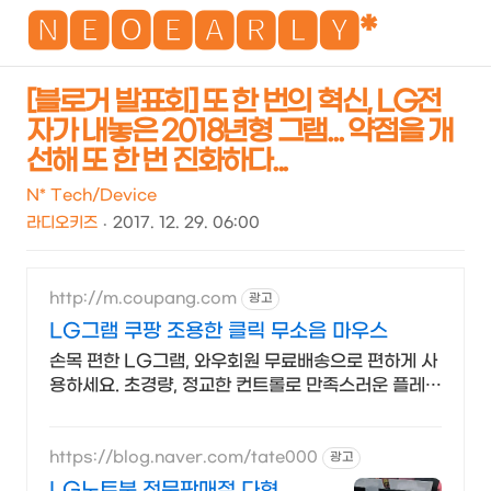
NEO
🅽🅴🅾🅴🅰🆁🅻🆈*
[블로거 발표회] 또 한 번의 혁신, LG전
자가 내놓은 2018년형 그램... 약점을 개
검
메
선해 또 한 번 진화하다...
색
뉴
N* Tech/Device
라디오키즈
2017. 12. 29. 06:00
http://m.coupang.com
광고
LG그램 쿠팡 조용한 클릭 무소음 마우스
손목 편한 LG그램, 와우회원 무료배송으로 편하게 사
용하세요. 초경량, 정교한 컨트롤로 만족스러운 플레이
를 경험하세요.
https://blog.naver.com/tate000
광고
LG노트북 전문판매점 다혁