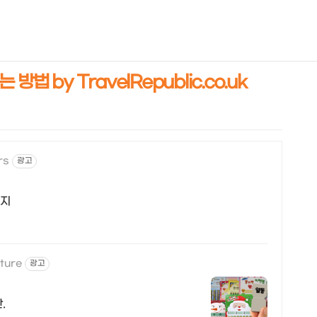
NEOEARLY*
법 by TravelRepublic.co.uk
rs
광고
키지
ture
광고
.