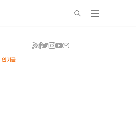
검
메
색
뉴
인기글