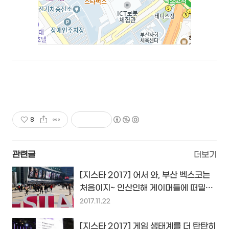
8
관련글
더보기
[지스타 2017] 어서 와, 부산 벡스코는
처음이지~ 인산인해 게이머들에 떠밀리
듯 지켜본 G-star 후기...
2017.11.22
[지스타 2017] 게임 생태계를 더 탄탄히