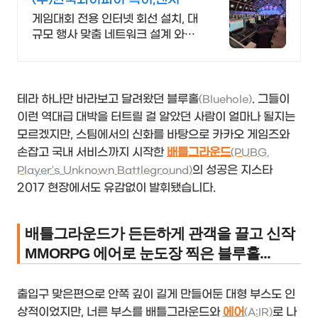
사용 대용량 인터넷 구축
게임대회 전용 인터넷 회선 설치, 대
규모 행사 맞춤 네트워크 설계 와이
파이 환경 설계 프로모션 전문회사,
팝업스토어 등 다수 레퍼런스 보유
테라 하나만 바라보고 달려왔던 블루홀
. 그들이
(Bluehole)
이런 역대급 대박을 터트릴 걸 알았던 사람이 얼마나 될지는
모르겠지만, 스팀에서의 신화를 바탕으로 카카오 게임즈와
손잡고 국내 서비스까지 시작한
배틀그라운드
(PUBG,
의 성공은 지스타
Player's Unknown Battleground)
2017 현장에서도 유감없이 발휘됐습니다.
배틀그라운드가 든든하게 관객을 끌고 신작
MMORPG 에어로 눈도장 찍은 블루홀...
출입구 맞은편으로 안쪽 깊이 길게 만들어둔 대형 부스도 인
상적이었지만, 너른 부스를 배틀그라운드와
에어
로 나
(A:IR)