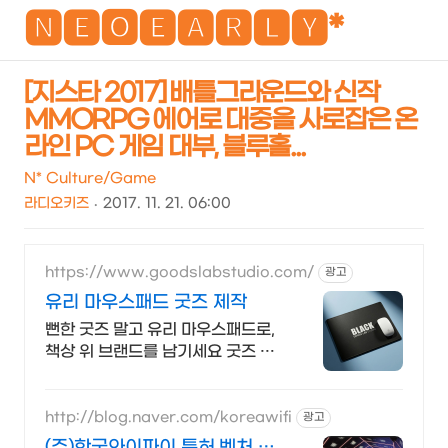
NEO
🅽🅴🅾🅴🅰🆁🅻🆈*
[지스타 2017] 배틀그라운드와 신작
MMORPG 에어로 대중을 사로잡은 온
검
메
라인 PC 게임 대부, 블루홀...
색
뉴
N* Culture/Game
라디오키즈
2017. 11. 21. 06:00
https://www.goodslabstudio.com/
광고
유리 마우스패드 굿즈 제작
뻔한 굿즈 말고 유리 마우스패드로,
책상 위 브랜드를 남기세요 굿즈 제
작 / 기업 / B2B / B2C / 판촉물
/ 입사키트 / 직원선물
http://blog.naver.com/koreawifi
광고
(주)한국와이파이 특허,벤처 행