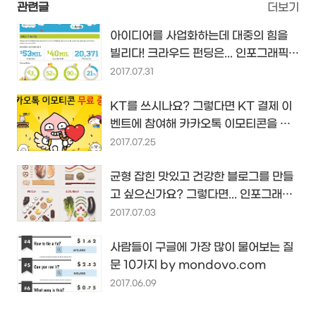
관련글
더보기
아이디어를 사업화하는데 대중의 힘을
빌리다! 크라우드 펀딩은... 인포그래픽
by quickbooks.intuit.com
2017.07.31
KT를 쓰시나요? 그렇다면 KT 결제 이
벤트에 참여해 카카오톡 이모티콘을 공
짜로 받아보세요~^^
2017.07.25
균형 잡힌 맛있고 건강한 블로그를 만들
고 싶으신가요? 그렇다면... 인포그래픽
by Linkedin.com...
2017.07.03
사람들이 구글에 가장 많이 물어보는 질
문 10가지 by mondovo.com
2017.06.09