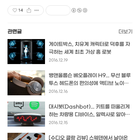
14
관련글
더보기
게이트박스, 치유계 캐릭터로 덕후를 자
극하는 세계 최초 가상 홈 로봇
2016.12.19
뱅앤올룹슨 베오플레이 H9... 무선 블루
투스 헤드폰의 편의성에 액티브 노이즈
캔슬링을 더하다...
2016.12.16
대시봇(Dashbot)... 키트를 떠올리게
하는 차량용 디바이스, 알렉사로 알아듣
고 드라이버를 이끈다...
2016.12.15
[수디오 클랑 리뷰] 스웨덴에서 날아온