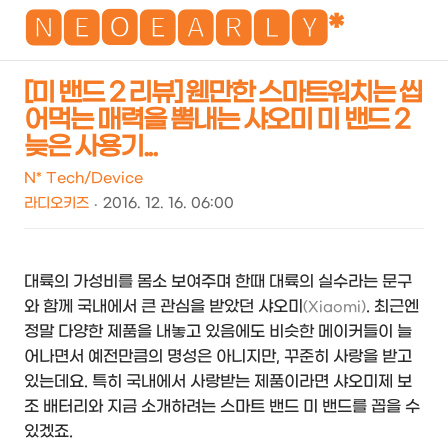
NEO
🅽🅴🅾🅴🅰🆁🅻🆈*
[미 밴드 2 리뷰] 웬만한 스마트워치는 씹
어먹는 매력을 뽐내는 샤오미 미 밴드 2
검
메
늦은 사용기...
색
뉴
N* Tech/Device
라디오키즈
2016. 12. 16. 06:00
대륙의 가성비를 몸소 보여주며 한때 대륙의 실수라는 문구
와 함께 국내에서 큰 관심을 받았던 샤오미
. 최근엔
(Xiaomi)
정말 다양한 제품을 내놓고 있음에도 비슷한 메이커들이 늘
어나면서 예전만큼의 명성은 아니지만, 꾸준히 사랑을 받고
있는데요. 특히 국내에서 사랑받는 제품이라면 샤오미제 보
조 배터리와 지금 소개하려는 스마트 밴드 미 밴드를 꼽을 수
있겠죠.