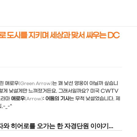
NEOEARLY*
하나로 도시를 지키며 세상과 맞서 싸우는 DC
린 애로우
는 꽤 낯선 영웅이 아닐까 싶습니
(Green Arrow)
 그렇게 낯설게만 느껴졌거든요. 그래서일까요? 미국 CWTV
드라마
애로우
: 어둠의 기사
는 무척 낯설었습니다. 제
(Arrow)
-_-^
와 히어로를 오가는 한 자경단원 이야기...