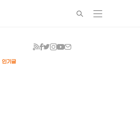
검
메
색
뉴
인기글