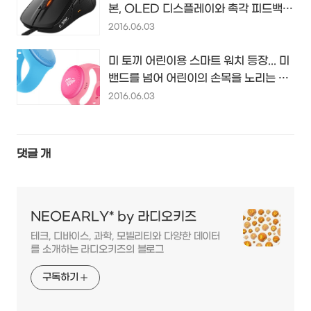
본, OLED 디스플레이와 촉각 피드백을
더한 게이밍 마우스...
2016.06.03
미 토끼 어린이용 스마트 워치 등장... 미
밴드를 넘어 어린이의 손목을 노리는 샤
오미의 웨어러블...
2016.06.03
댓글
개
NEOEARLY* by 라디오키즈
테크, 디바이스, 과학, 모빌리티와 다양한 데이터
를 소개하는 라디오키즈의 블로그
구독하기