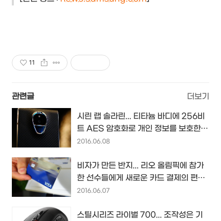
11
관련글
더보기
시린 랩 솔라린... 티타늄 바디에 256비
트 AES 암호화로 개인 정보를 보호한다
는 보안 특화 안드로이드폰...
2016.06.08
비자가 만든 반지... 리오 올림픽에 참가
한 선수들에게 새로운 카드 결제의 편리
함을 제안하다...
2016.06.07
스틸시리즈 라이벌 700... 조작성은 기