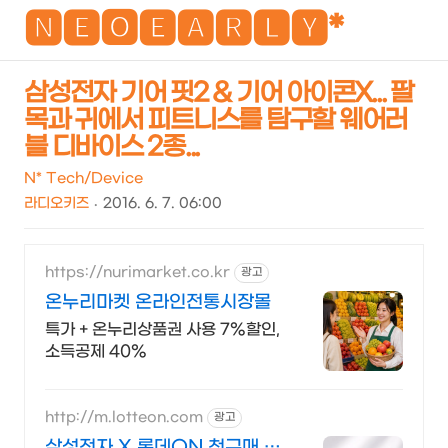
NEO
🅽🅴🅾🅴🅰🆁🅻🆈*
삼성전자 기어 핏2 & 기어 아이콘X... 팔
목과 귀에서 피트니스를 탐구할 웨어러
검
메
블 디바이스 2종...
색
뉴
N* Tech/Device
라디오키즈
2016. 6. 7. 06:00
https://nurimarket.co.kr
광고
온누리마켓 온라인전통시장몰
특가 + 온누리상품권 사용 7%할인,
소득공제 40%
http://m.lotteon.com
광고
삼성전자 X 롯데ON 첫구매 최