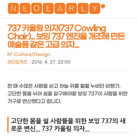
NEO
🅽🅴🅾🅴🅰🆁🅻🆈*
737 카울링 의자(737 Cowling
Chair)... 보잉 737 엔진을 개조해 만든
검
메
예술품 같은 고급 의자...
색
뉴
N* Culture/Design
라디오키즈
2016. 4. 27. 22:00
한 때 수많은 사람을 싣고 하늘 위를 훨훨 누비던 비행기.
고단한 몸을 뉘어 쉼을 갈구해야할 보잉 737이 사람을 위한
가구로 변신했다고 합니다.
고단한 몸을 쉴 사람들을 위한 보잉 737의 새
로운 변신... 737 카울링 의자...