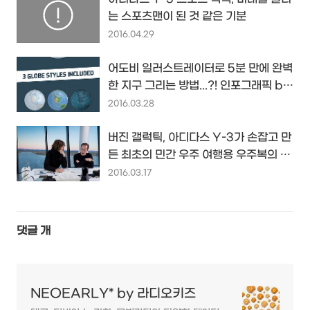
는 스포츠맨이 된 것 같은 기분
2016.04.29
어도비 일러스트레이터로 5분 만에 완벽
한 지구 그리는 방법...?! 인포그래픽 by
onestopmap...
2016.03.28
버진 갤럭틱, 아디다스 Y-3가 손잡고 만
든 최초의 민간 우주 여행용 우주복의 디
자인은 의외로...
2016.03.17
댓글
개
NEOEARLY* by 라디오키즈