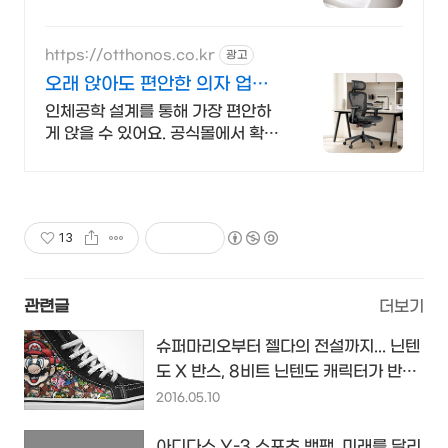
https://otthonos.co.kr
광고
오래 앉아도 편안한 의자 업그
레이드위크 ~38% 할인
인체공학 설계를 통해 가장 편안하
게 앉을 수 있어요. 공식몰에서 확인
하세요.
13
관련글
더보기
슈퍼마리오부터 젤다의 전설까지... 닌텐
도 X 반스, 8비트 닌텐도 캐릭터가 반스
의 스니커즈로...
2016.05.10
아디다스 Y-3 스포츠 백팩, 미래를 달리