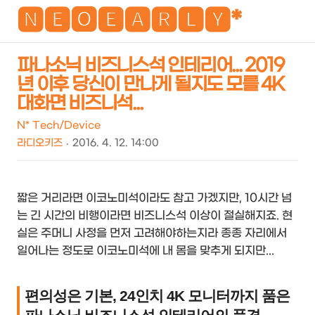
NEO
🅽🅴🅾🅴🅰🆁🅻🆈*
파나소닉 비즈니스석 인테리어... 2019
년 이후 당신이 만나게 될지도 모를 4K
검
메
대화면 비즈니석...
색
뉴
N* Tech/Device
라디오키즈
2016. 4. 12. 14:00
짧은 거리라면 이코노미석이라도 참고 가겠지만, 10시간 넘
는 긴 시간의 비행이라면 비즈니스석 이상이 절실해지죠. 현
실은 주머니 사정을 먼저 고려해야하는지라 종종 자리에서
일어나는 정도로 이코노미석에 내 몸을 맞추게 되지만...
편의성은 기본, 24인치 4K 모니터까지 품은