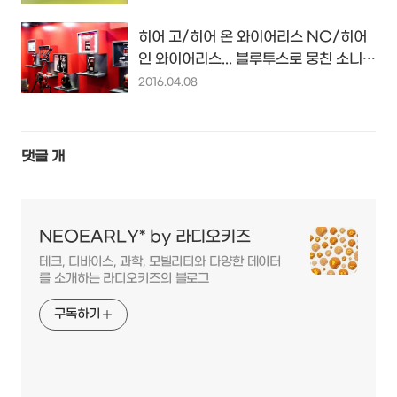
히어 고/히어 온 와이어리스 NC/히어
인 와이어리스... 블루투스로 뭉친 소니
무선 오디오 컬렉션...
2016.04.08
댓글
개
NEOEARLY* by 라디오키즈
테크, 디바이스, 과학, 모빌리티와 다양한 데이터
를 소개하는 라디오키즈의 블로그
구독하기