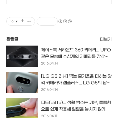
상, 회원가입 시 적립금 5,000원
9
관련글
더보기
페이스북 서라운드 360 카메라... UFO
같은 모습에 수십개의 카메라를 장착한
360 VR 카메라...
2016.04.14
[LG G5 리뷰] 찍는 즐거움을 더하는 광
각 카메라와 캠플러스... LG G5의 남다
른 카메라의 매력...
2016.04.14
디토(ditto)... 생활 방수는 기본, 클립형
으로 쉽게 착용해 알림을 놓치지 않게 해
줄 앱 알림 기기...
2016.04.11