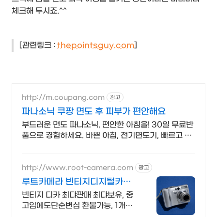
체크해 두시죠.^^
[관련링크 :
thepointsguy.com
]
http://m.coupang.com
광고
파나소닉 쿠팡 면도 후 피부가 편안해요
부드러운 면도 파나소닉, 편안한 아침을! 30일 무료반
품으로 경험하세요. 바쁜 아침, 전기면도기, 빠르고 말
끔한 면도를! 로켓배송으로 즉시 시작.
http://www.root-camera.com
광고
루트카메라 빈티지디지털카메
라 빈티지 디카 디지털카메라
빈티지 디카 최댜판매 최댜보유, 중
고임에도단순변심 환불가능, 1개월
무상A/S 누적리뷰수 2000건 이