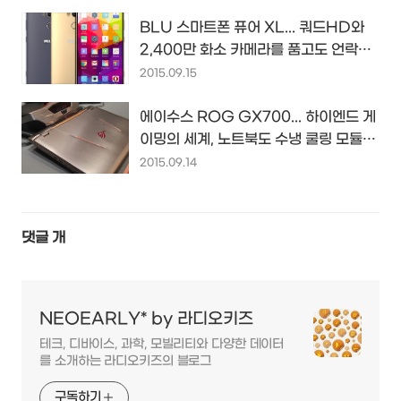
BLU 스마트폰 퓨어 XL... 쿼드HD와
2,400만 화소 카메라를 품고도 언락폰
이 고작 349달러...?!
2015.09.15
에이수스 ROG GX700... 하이엔드 게
이밍의 세계, 노트북도 수냉 쿨링 모듈로
온도를 잡겠다...?!
2015.09.14
댓글
개
NEOEARLY* by 라디오키즈
테크, 디바이스, 과학, 모빌리티와 다양한 데이터
를 소개하는 라디오키즈의 블로그
구독하기