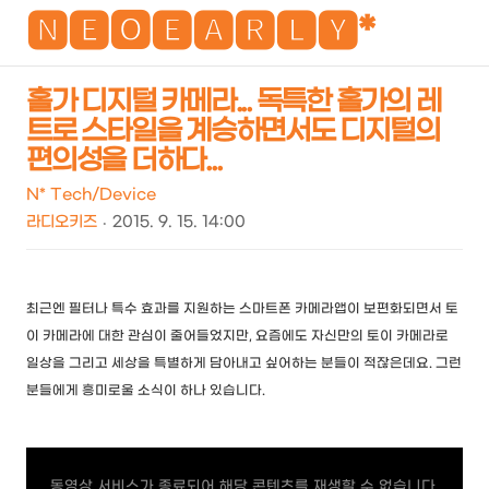
NEO
🅽🅴🅾🅴🅰🆁🅻🆈*
홀가 디지털 카메라... 독특한 홀가의 레
트로 스타일을 계승하면서도 디지털의
검
메
편의성을 더하다...
색
뉴
N* Tech/Device
라디오키즈
2015. 9. 15. 14:00
최근엔 필터나 특수 효과를 지원하는 스마트폰 카메라앱이 보편화되면서 토
이 카메라에 대한 관심이 줄어들었지만, 요즘에도 자신만의 토이 카메라로
일상을 그리고 세상을 특별하게 담아내고 싶어하는 분들이 적잖은데요. 그런
분들에게 흥미로울 소식이 하나 있습니다.
동영상 서비스가 종료되어 해당 콘텐츠를 재생할 수 없습니다.