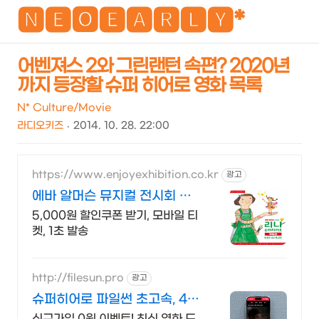
NEO
🅽🅴🅾🅴🅰🆁🅻🆈*
어벤져스 2와 그린랜턴 속편? 2020년
까지 등장할 슈퍼 히어로 영화 목록
검
메
색
뉴
N* Culture/Movie
라디오키즈
2014. 10. 28. 22:00
https://www.enjoyexhibition.co.kr
광고
에바 알머슨 뮤지컬 전시회 할
인쿠폰 받기
5,000원 할인쿠폰 받기, 모바일 티
켓, 1초 발송
http://filesun.pro
광고
슈퍼히어로 파일썬 초고속, 4K
실시간 보기!
신규가입 0원 이벤트! 최신 영화,드