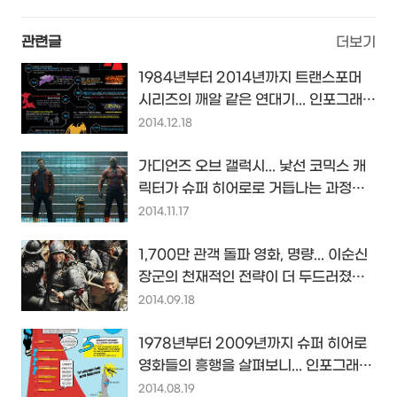
관련글
더보기
1984년부터 2014년까지 트랜스포머
시리즈의 깨알 같은 연대기... 인포그래픽
by TVStoreOnline
2014.12.18
가디언즈 오브 갤럭시... 낯선 코믹스 캐
릭터가 슈퍼 히어로로 거듭나는 과정을
지켜보는 재미...
2014.11.17
1,700만 관객 돌파 영화, 명량... 이순신
장군의 천재적인 전략이 더 두드러졌다
면 좋았겠지만...
2014.09.18
1978년부터 2009년까지 슈퍼 히어로
영화들의 흥행을 살펴보니... 인포그래픽
by KoldCastTV
2014.08.19