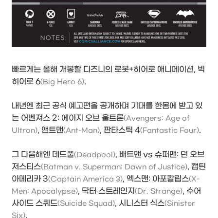
빠르게는 올해 개봉할 디즈니의 로봇+히어로 애니메이션, 빅
히어로 6
.
(Big Hero 6)
내년엔 최근 공식 예고편을 공개하며 기대를 한몸에 받고 있
는 어벤져스 2: 에이지 오브 울트론
(Avengers: Age of
, 앤트맨
, 판타스틱 4
.
Ultron)
(Ant-Man)
(Fantastic Four)
그 다음해엔 데드풀
, 배트맨 vs 슈퍼맨: 던 오브
(Deadpool)
저스티스
, 캡틴
(Batman v. Superman: Dawn of Justice)
아메리카 3
, 엑스맨: 아포칼립스
(Captain America 3)
(X-
, 닥터 스트레인지
, 수어
Men: Apocalypse)
(Dr. Strange)
사이드 스쿼드
, 시니스터 식스
(Suicide Squad)
(Sinister
.
Six)