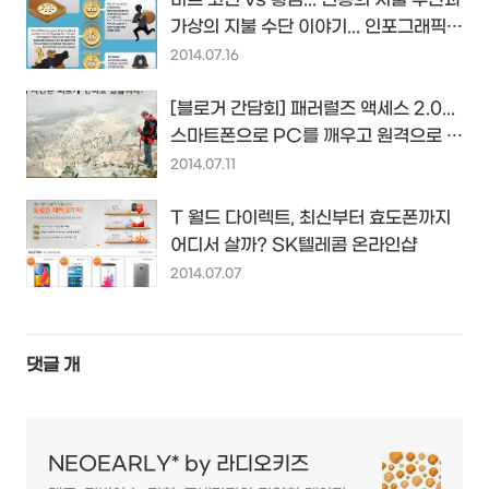
가상의 지불 수단 이야기... 인포그래픽
by JM Bullion...
2014.07.16
[블로거 간담회] 패러럴즈 액세스 2.0...
스마트폰으로 PC를 깨우고 원격으로 프
로그램실행까지...
2014.07.11
T 월드 다이렉트, 최신부터 효도폰까지
어디서 살까? SK텔레콤 온라인샵
2014.07.07
댓글
개
NEOEARLY* by 라디오키즈