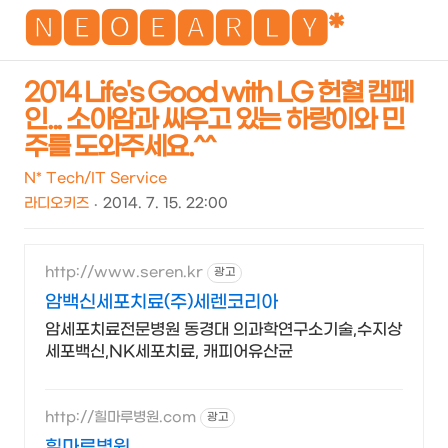
NEO
🅽🅴🅾🅴🅰🆁🅻🆈*
2014 Life's Good with LG 헌혈 캠페
인... 소아암과 싸우고 있는 하랑이와 민
검
메
주를 도와주세요.^^
색
뉴
N* Tech/IT Service
라디오키즈
2014. 7. 15. 22:00
http://www.seren.kr
광고
암백신세포치료(주)세렌코리아
암세포치료전문병원 동경대 의과학연구소기술,수지상
세포백신,NK세포치료, 캐피어유산균
http://힐마루병원.com
광고
힐마루병원