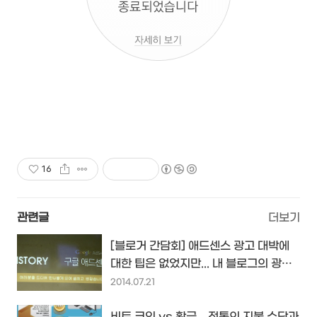
16
관련글
더보기
[블로거 간담회] 애드센스 광고 대박에
대한 팁은 없었지만... 내 블로그의 광고
를 돌아보게 하다...
2014.07.21
비트 코인 vs 황금... 전통의 지불 수단과