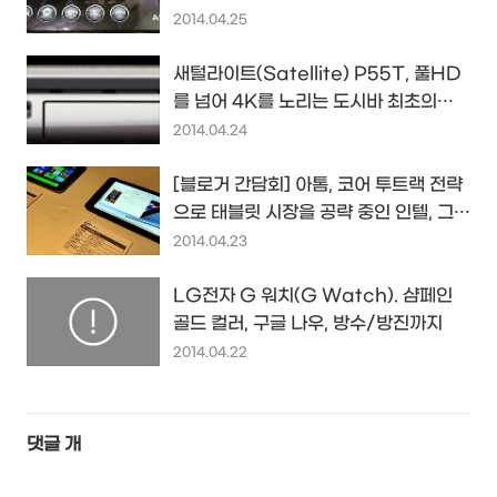
Dual-X를 이식했습니다...
2014.04.25
새털라이트(Satellite) P55T, 풀HD
를 넘어 4K를 노리는 도시바 최초의
4K(3840 x 2160) 노트북
2014.04.24
[블로거 간담회] 아톰, 코어 투트랙 전략
으로 태블릿 시장을 공략 중인 인텔, 그들
의 고민을 듣다...
2014.04.23
LG전자 G 워치(G Watch). 샴페인
골드 컬러, 구글 나우, 방수/방진까지
2014.04.22
댓글
개