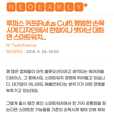
NEO
🅽🅴🅾🅴🅰🆁🅻🆈*
루퍼스 커프(Rufus Cuff), 평범한 손목
시계 디자인에서 한참이나 벗어난 대화
검
메
면 스마트워치...
색
뉴
N* Tech/Device
라디오키즈
2014. 4. 24. 14:00
꽤 많은 업체들이 아직 블루오션이라고 생각되는 웨어러블
디바이스, 그 중에서도 스마트워치 경쟁에 뛰어들고 있습니
다. 대기업이 아니라도 해볼만하다는 분위기가 이런 경쟁을
부추기고 있는데요.
그렇게 출시 행진 중인 스마트워치에서 한 가지 공통점을 찾
는다면 스마트한 기능들을 기존의 손목시계 형태 안에 채워