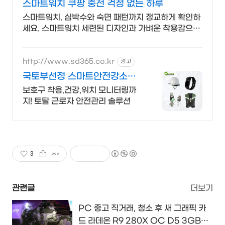
스마트워치 쿠팡 충전 걱정 없는 하루
스마트워치, 심박수와 숙면 패턴까지 정교하게 확인하
세요. 스마트워치 세련된 디자인과 가벼운 착용감으로
매일 함께하세요.
http://www.sd365.co.kr
광고
국토부선정 스마트안전강소기
업 합리적인 가격, 무료 컨설팅
보호구 착용,건강,위치 모니터링까
지! 토탈 근로자 안전관리 솔루션
3
관련글
더보기
PC 중고 직거래, 청소 후 새 그래픽 카
드 라데온 R9 280X OC D5 3GB