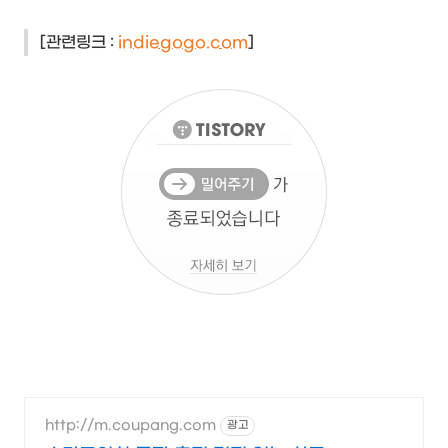
[관련링크 :
indiegogo.com
]
http://m.coupang.com
광고