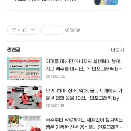
OK!
4
관련글
더보기
커피를 마시면 에너지와 실행력이 높아
지고 맥주를 마시면...?! 인포그래픽 by
I♥Coffee.jp...
2014.02.26
모기, 하마, 상어, 악어, 곰... 세계에서 가
장 위험한 동물 10선... 인포그래픽 by
theepochtimes
2014.02.18
국수부터 석류까지... 세계인이 챙겨먹는
행운 가득한 신년 음식들... 인포그래픽