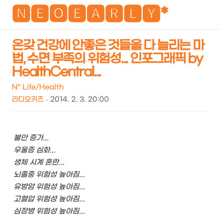
NEO
🅽🅴🅾🅴🅰🆁🅻🆈*
온갖 건강에 안좋은 것들을 다 늘리는 마
법, 수면 부족의 위험성... 인포그래픽 by
검
메
HealthCentral...
색
뉴
N* Life/Health
라디오키즈
2014. 2. 3. 20:00
불안 증가...
우울증 심화...
생체 시계 혼란...
뇌졸중 위험성 높아짐...
유방암 위험성 높아짐...
고혈압 위험성 높아짐...
심장병 위험성 높아짐...