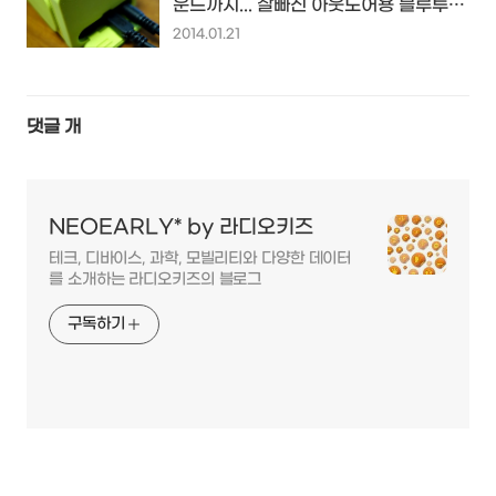
운드까지... 잘빠진 아웃도어용 블루투스
스피커 NX-P100...
2014.01.21
댓글
개
NEOEARLY* by 라디오키즈
테크, 디바이스, 과학, 모빌리티와 다양한 데이터
를 소개하는 라디오키즈의 블로그
구독하기