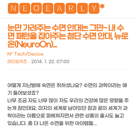
NEO
🅽🅴🅾🅴🅰🆁🅻🆈*
눈만 가려주는 수면 안대는 그만~ 내 수
면 패턴을 잡아주는 첨단 수면 안대, 뉴로
검
메
온(NeuroOn)...
색
뉴
N* Tech/Device
라디오키즈
2014. 1. 22. 07:00
어떻게 지난밤에 숙면은 취하셨나요? 수면의 과학이라는 얘
기 들어보셨죠?
너무 조금 자도 너무 많이 자도 우리의 건강에 많은 영향을 주
는게 잠인데요. 미지의 세계로 남아있던 잠과 꿈의 세계가 과
학이라는 이름으로 파헤쳐지면서 관련 상품의 출시도 늘고
있습니다. 좀 더 나은 수면을 위한 아이템들...