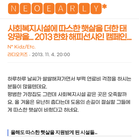
NEO
🅽🅴🅾🅴🅰🆁🅻🆈*
사회복지시설에 따스한 햇살을 더한 태
양광을... 2013 한화 해피선샤인 캠페인...
검
메
색
뉴
N* Kidz/Etc.
라디오키즈
2013. 11. 4. 20:00
하루하루 날씨가 쌀쌀해져가면서 부쩍 연료비 걱정을 하시는
분들이 많을텐데요.
평범한 가정집도 그런데 사회복지시설 같은 곳은 오죽할까
요. 올 겨울은 유난히 춥다는데 도움의 손길이 절실할 그들에
게 따스한 햇살이 비췄다고 하네요.
올해도 따스한 햇살을 지원받게 된 시설들...