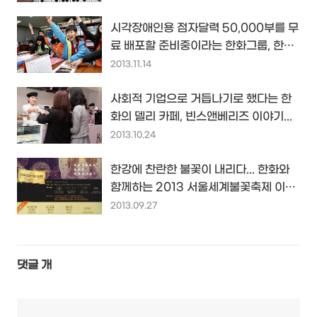
시각장애인용 점자달력 50,000부를 무
료 배포할 준비중이라는 한화그룹, 한화
사회봉사단 이야기...
2013.11.14
사회적 기업으로 거듭나기로 했다는 한
화의 델리 카페, 빈스앤베리즈 이야기...
2013.10.24
한강에 찬란한 불꽃이 내리다... 한화와
함께하는 2013 서울세계불꽃축제 이벤
트
2013.09.27
댓글
개