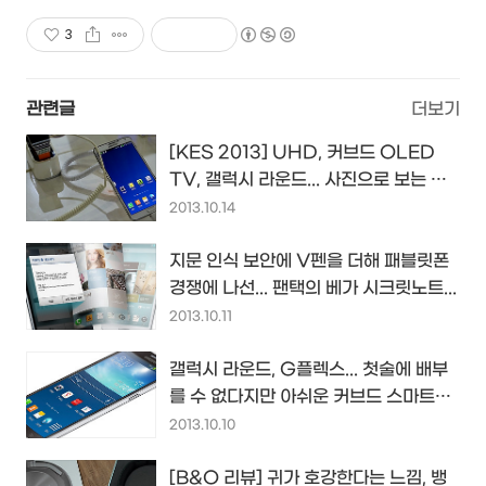
3
관련글
더보기
[KES 2013] UHD, 커브드 OLED
TV, 갤럭시 라운드... 사진으로 보는 삼
성전자...
2013.10.14
지문 인식 보안에 V펜을 더해 패블릿폰
경쟁에 나선... 팬택의 베가 시크릿노트...
2013.10.11
갤럭시 라운드, G플렉스... 첫술에 배부
를 수 없다지만 아쉬운 커브드 스마트폰
들
2013.10.10
[B&O 리뷰] 귀가 호강한다는 느낌, 뱅