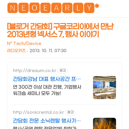
NEO
🅽🅴🅾🅴🅰🆁🅻🆈*
[블로거 간담회] 구글코리아에서 만난
2013년형 넥서스 7, 행사 이야기
검
메
색
뉴
N* Tech/Device
라디오키즈
2013. 10. 11. 07:30
http://dreaum.co.kr
광고
간담회강남 대표 행사공간 프리
미엄 가구 완벽 구비
연 300건 이상 대관 진행, 기업행사
워크숍 세미나 모두 가능!
http://sonicrental.co.kr
광고
간담회 전문 소닉렌탈 행사기획
과 행사장비 선두주자
행사/공연 렌탈 전문업체! 착한가