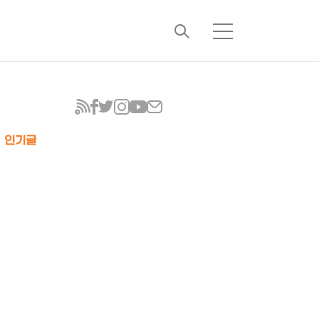
검
메
색
뉴
인기글