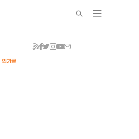
검
메
색
뉴
인기글