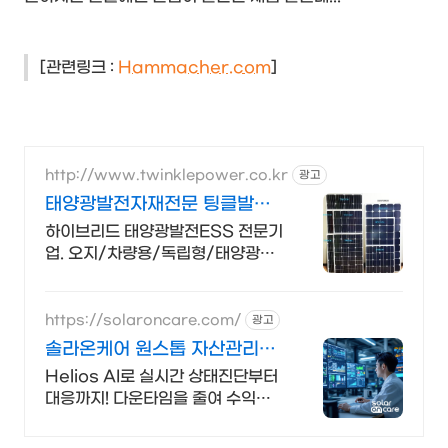
[관련링크 :
Hammacher.com
]
http://www.twinklepower.co.kr
광고
태양광발전자재전문 팅클발전
소
하이브리드 태양광발전ESS 전문기
업. 오지/차량용/독립형/태양광모
듈/충전컨트롤러.
https://solaroncare.com/
광고
솔라온케어 원스톱 자산관리
10년보증 인버터교체
Helios AI로 실시간 상태진단부터
대응까지! 다운타임을 줄여 수익을
최대화 8월 한정 추천혜택 발전소당
12만 원!