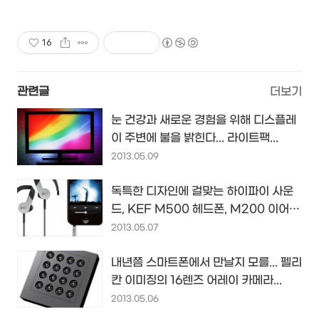
16
관련글
더보기
눈 건강과 새로운 경험을 위해 디스플레
이 주변에 불을 밝힌다... 라이트팩...
2013.05.09
독특한 디자인에 걸맞는 하이파이 사운
드, KEF M500 헤드폰, M200 이어
폰...
2013.05.07
내년쯤 스마트폰에서 만날지 모를... 펠리
칸 이미징의 16렌즈 어레이 카메라...
2013.05.06