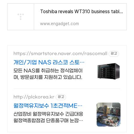
Toshiba reveals WT310 business tablet: Windows 8 Pro, 11.6-inch display and digitizer pen
www.engadget.com
https://smartstore.naver.com/rascomall
광고
개인/기업 NAS 라스코 스토리
지와 나스 정품 판매처
모든 NAS를 취급하는 정식업체이
며, 방문설치를 지원하고 있습니다.
http://plckorea.kr
광고
월정액유지보수 1초견적MET
산업자동화 장비판매수리보수
산업장비 월정액유지보수 긴급대응
월정액종합점검 단종품구매 눈깜짝
1초견적조회