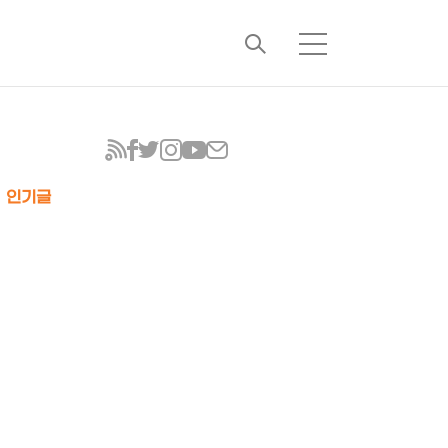
검
메
색
뉴
인기글