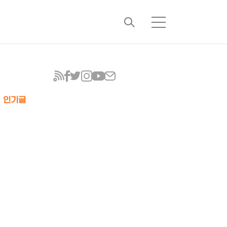
검
메
색
뉴
인기글