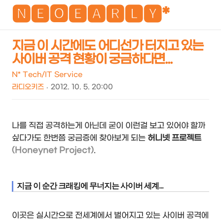
NEO
🅽🅴🅾🅴🅰🆁🅻🆈*
지금 이 시간에도 어디선가 터지고 있는
사이버 공격 현황이 궁금하다면...
검
메
색
뉴
N* Tech/IT Service
라디오키즈
2012. 10. 5. 20:00
나를 직접 공격하는게 아닌데 굳이 이런걸 보고 있어야 할까
싶다가도 한번쯤 궁금증에 찾아보게 되는
허니넷 프로젝트
(Honey
n
et Project)
.
지금 이 순간 크래킹에 무너지는 사이버 세계...
이곳은 실시간으로 전세계에서 벌어지고 있는 사이버 공격에