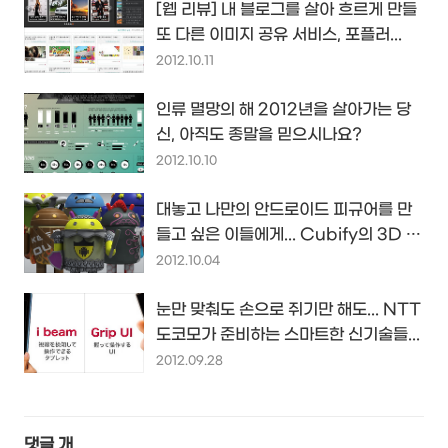
[웹 리뷰] 내 블로그를 살아 흐르게 만들
또 다른 이미지 공유 서비스, 포플러...
2012.10.11
인류 멸망의 해 2012년을 살아가는 당
신, 아직도 종말을 믿으시나요?
2012.10.10
대놓고 나만의 안드로이드 피규어를 만
들고 싶은 이들에게... Cubify의 3D 피
규어
2012.10.04
눈만 맞춰도 손으로 쥐기만 해도... NTT
도코모가 준비하는 스마트한 신기술들...
2012.09.28
댓글
개