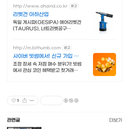
http://www.ahaind.co.kr
광고
리벳건 아하산업
독일 게시파(GESIPA) 에어리벳건
(TAURUS), 너트리벳공구
(FIREFOX)
http://m.bithumb.com
광고
사이버 빗썸에서! 신규 가입 시
5만원 혜택
조정 장세 속 저점 매수 분위기! 빗썸
에서 관심 코인 혜택받고 첫거래하
세요
5
관련글
더보기