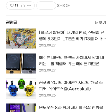
13
관련글
더보기
[블로거 발표회] 패기의 팬택, 신모델 전
쟁에 5.3인치 LTE폰 베가 R3를 꺼내들
다
2012.09.27
애쉬튼 마틴의 브랜드 가치마저 깍아 내
리는... 참 저렴해 뵈는 애쉬튼 마틴폰...
2012.09.27
공포와 엽기의 아이콘? 자르의 해골 스
피커, 에어로스컬(Aeroskull)
2012.09.26
윈도우폰 8과 함께 재기를 꿈꿀 한방을