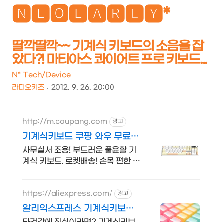
NEO
🅽🅴🅾🅴🅰🆁🅻🆈*
딸깍딸깍~~ 기계식 키보드의 소음을 잡
았다?! 마티아스 콰이어트 프로 키보드...
검
메
색
뉴
N* Tech/Device
라디오키즈
2012. 9. 26. 20:00
http://m.coupang.com
광고
기계식키보드 쿠팡 와우 무료배
송
사무실서 조용! 부드러운 풀윤활 기
계식 키보드. 로켓배송! 손목 편한 인
체공학 설계! 세련된 디자인으로 데
스크테리어 완성. 와우회원 혜택.
https://aliexpress.com/
광고
알리익스프레스 기계식키보드
내 맘에 쏙드는 오늘의 특가
타건감에 진심이라면? 기계식키보