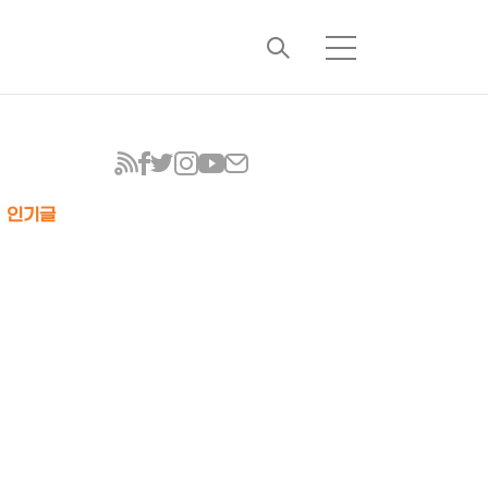
검
메
색
뉴
인기글