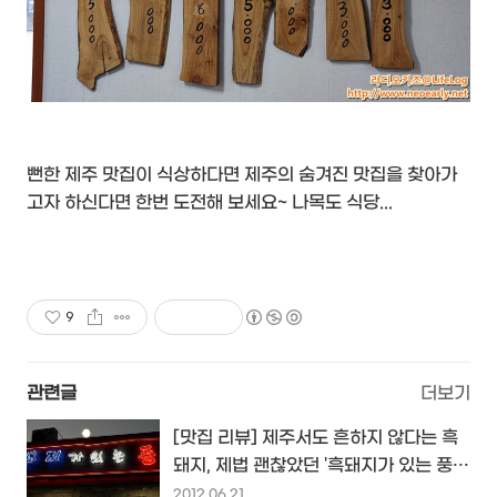
뻔한 제주 맛집이 식상하다면 제주의 숨겨진 맛집을 찾아가
고자 하신다면 한번 도전해 보세요~ 나목도 식당...
9
관련글
더보기
[맛집 리뷰] 제주서도 흔하지 않다는 흑
돼지, 제법 괜찮았던 '흑돼지가 있는 풍
경'
2012.06.21