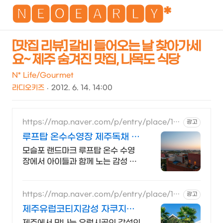
NEO
🅽🅴🅾🅴🅰🆁🅻🆈*
[맛집 리뷰] 갈비 들어오는 날 찾아가세
요~ 제주 숨겨진 맛집, 나목도 식당
검
메
색
뉴
N* Life/Gourmet
라디오키즈
2012. 6. 14. 14:00
https://map.naver.com/p/entry/place/14
광고
66060378
루프탑 온수수영장 제주독채 제
주 남쪽 럭셔리 힐링숙소
모슬포 랜드마크 루프탑 온수 수영
장에서 아이들과 함께 노는 감성 숙
소, 바베큐시설 제주남쪽 중문 모슬
포 여행에 딱, 가족맞춤 독채숙소, 도
보가능 맛집 편의시설
https://map.naver.com/p/entry/place/15
광고
89368656
제주유럽코티지감성 자쿠지독
채 프라이빗 제주여행, 유럽감
제주에서 만나는 유럽시골의 감성의