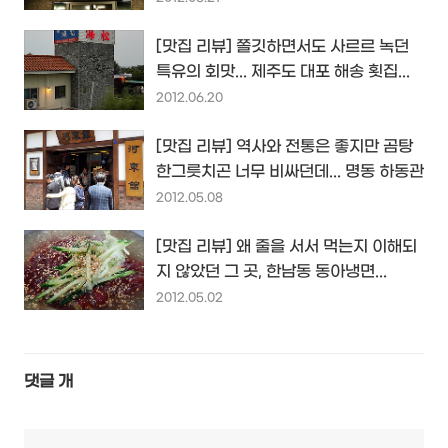
[맛집 리뷰] 쫄깃하면서도 사르르 녹던
특유의 회맛... 제주도 대포 해송 횟집...
2012.06.20
[맛집 리뷰] 역사와 전통은 좋지만 곰탕
한그릇치곤 너무 비싸던데... 명동 하동관
2012.05.08
[맛집 리뷰] 왜 줄을 서서 먹는지 이해되
지 않았던 그 곳, 한남동 동아냉면...
2012.05.02
댓글
개