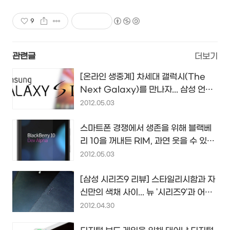
9
관련글
더보기
[온라인 생중계] 차세대 갤럭시(The
Next Galaxy)를 만나자... 삼성 언팩
라이브...
2012.05.03
스마트폰 경쟁에서 생존을 위해 블랙베
리 10을 꺼내든 RIM, 과연 웃을 수 있을
까?
2012.05.03
[삼성 시리즈9 리뷰] 스타일리시함과 자
신만의 색채 사이... 뉴 '시리즈9'과 어울
릴 것 같은 감성어린 그녀, 이상은
2012.04.30