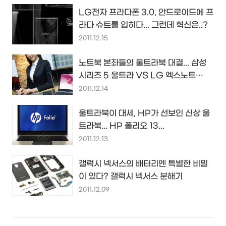
LG전자 프라다폰 3.0, 안드로이드에 프
라다 슈트를 입히다... 그런데 혁신은..?
2011.12.15
노트북 본좌들의 울트라북 대결... 삼성
시리즈 5 울트라 VS LG 엑스노트
Z330
2011.12.14
울트라북이 대세, HP가 선보인 신상 울
트라북... HP 폴리오 13...
2011.12.13
갤럭시 넥서스의 배터리엔 특별한 비밀
이 있다? 갤럭시 넥서스 분해기
2011.12.09