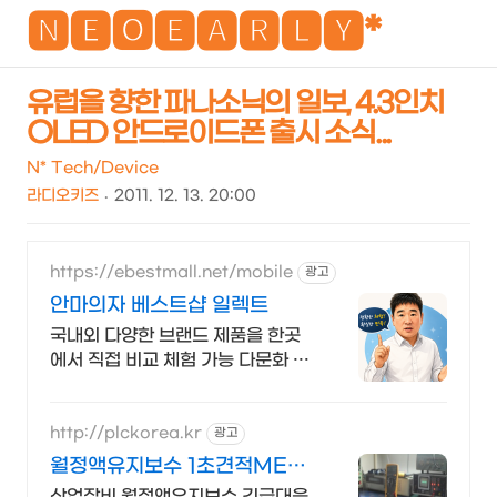
NEO
🅽🅴🅾🅴🅰🆁🅻🆈*
유럽을 향한 파나소닉의 일보, 4.3인치
OLED 안드로이드폰 출시 소식...
검
메
색
뉴
N* Tech/Device
라디오키즈
2011. 12. 13. 20:00
https://ebestmall.net/mobile
광고
안마의자 베스트샵 일렉트
국내외 다양한 브랜드 제품을 한곳
에서 직접 비교 체험 가능 다문화 장
학회 후원점
http://plckorea.kr
광고
월정액유지보수 1초견적MET
산업자동화 장비판매수리보수
산업장비 월정액유지보수 긴급대응