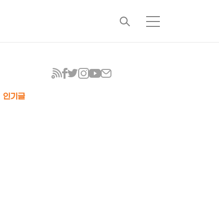
검
메
색
뉴
인기글