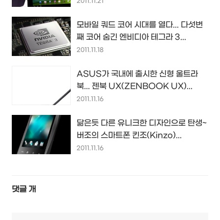
2011.11.21
모바일 쿼드 코어 시대를 열다... 다섯번
째 코어 숨긴 엔비디아 테그라 3...
2011.11.18
ASUS가 국내에 출시한 신형 울트라
북... 젠북 UX(ZENBOOK UX)...
2011.11.16
닮은듯 다른 유니크한 디자인으로 탄생~
버조의 스마트폰 킨조(Kinzo)...
2011.11.16
댓글
개