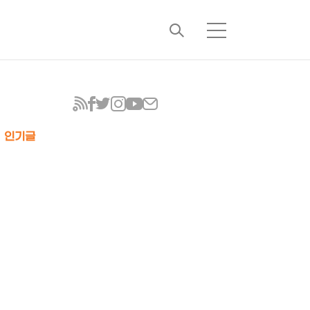
검
메
색
뉴
인기글