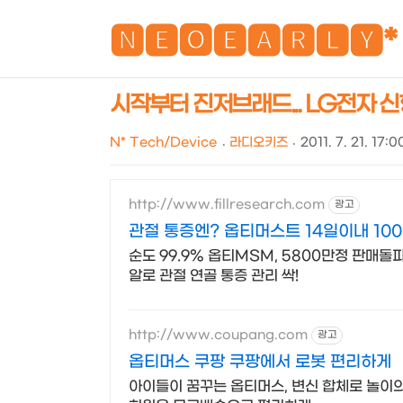
🅽🅴🅾🅴🅰🆁🅻🆈*
시작부터 진저브래드... LG전자 신
N* Tech/Device
라디오키즈
2011. 7. 21. 17:0
http://www.fillresearch.com
광고
관절 통증엔? 옵티머스트 14일이내 10
순도 99.9% 옵티MSM, 5800만정 판매돌파
알로 관절 연골 통증 관리 싹!
http://www.coupang.com
광고
옵티머스 쿠팡 쿠팡에서 로봇 편리하게
아이들이 꿈꾸는 옵티머스, 변신 합체로 놀이의