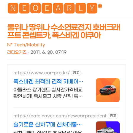
NEO
🅽🅴🅾🅴🅰🆁🅻🆈*
물위나 땅위나 수소연료전지 호버크래
프트 콘셉트카, 폭스바겐 아쿠아
검
메
색
뉴
N* Tech/Mobility
라디오키즈
2011. 6. 30. 07:19
https://www.car-pro.kr/
광고
폭스바겐 최적화 견적 카베이
폭스바겐 특가차량 무료견적
아틀라스 장기렌트 실시간가격비교
확인하기! 즉시출고 차량 선점! 특가
차종! 수입차 최대 할인 견적! 온라인
계약! 최적가 프로모션 차량 빠른출
고 선점하세요.
https://cafe.naver.com/newcarpresident
광고
슬기로운 신차구매 신차대통령
장기렌트 리스 저렴한 견적
신차구매의 정석! 벤츠 BMW 아우