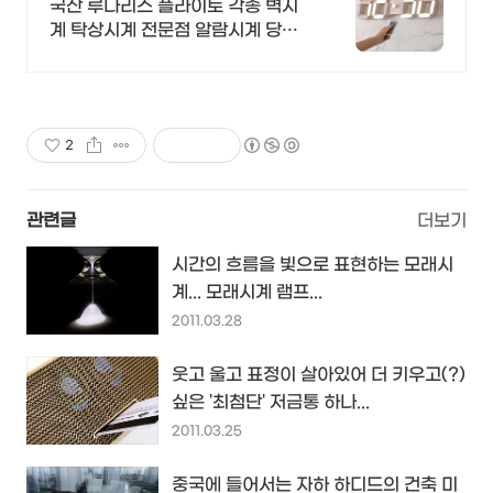
국산 루나리스 플라이토 각종 벽시
계 탁상시계 전문점 알람시계 당일
발송
2
관련글
더보기
시간의 흐름을 빛으로 표현하는 모래시
계... 모래시계 램프...
2011.03.28
웃고 울고 표정이 살아있어 더 키우고(?)
싶은 '최첨단' 저금통 하나...
2011.03.25
중국에 들어서는 자하 하디드의 건축 미