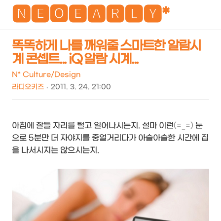
NEO
🅽🅴🅾🅴🅰🆁🅻🆈*
똑똑하게 나를 깨워줄 스마트한 알람시
계 콘셉트... iQ 알람 시계...
검
메
색
뉴
N* Culture/Design
라디오키즈
2011. 3. 24. 21:00
아침에 잘들 자리를 털고 일어나시는지. 설마 이런
(=_=)
눈
으로 5분만 더 자야지를 중얼거리다가 아슬아슬한 시간에 집
을 나서시지는 않으시는지.