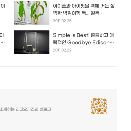
메이
아이폰과 아이팟을 벽에 거는 깜
찍한 벽걸이형 독... 월독
(WALdok)
2011.02.25
성이
Simple is Best! 깔끔하고 매
 연
력적인 Goodbye Edison의
LED 램프들...
2011.02.22
를 소개하는 라디오키즈의 블로그