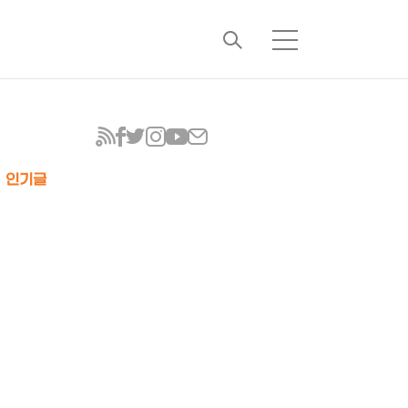
검
메
색
뉴
인기글