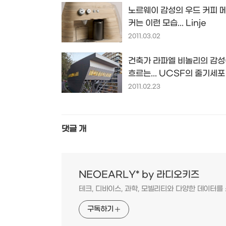
노르웨이 감성의 우드 커피 
커는 이런 모습... Linje
2011.03.02
건축가 라파엘 비놀리의 감
흐르는... UCSF의 줄기세포
구동...
2011.02.23
댓글
개
NEOEARLY* by 라디오키즈
테크, 디바이스, 과학, 모빌리티와 다양한 데이터
구독하기