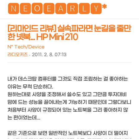
NEO
🅽🅴🅾🅴🅰🆁🅻🆈*
[리마인드 리뷰] 실속파라면 눈길을 줄만
한 넷북... HP Mini 210
검
메
색
뉴
N* Tech/Device
라디오키즈
2011. 2. 8. 07:13
내가 데스크탑 컴퓨터를 그것도 직접 조립하는 걸 좋아하는
이유는 무척 단순하다.
원하는대로 사양을 조정해서 쓸수도 있고 그만큼 투자대비
맘에 드는 성능을 끌어내는게 가능하기 때문인데 그렇다보니
처음부터 사양이 규정되어 있는 노트북을 그리 좋아하지 않
는 편이었는데...
같은 기준으로 보면 일반적인 노트북보다 사양이 더 떨어지