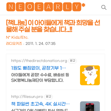
NEO
🅽🅴🅾🅴🅰🆁🅻🆈*
검
색
[책나눔] 이 아이들에게 책과 희망을 선
물해 주실 분을 찾습니다...!!
N* Kidz/Etc.
라디오키즈
2011. 1. 24. 07:35
https://thedirectdonation.org
광고
1원도 빠짐없이, 곧장기부 1원
도 빠짐없이, 곧장
아이들에게 곧장! 수수료, 배송비 등
SK행복나눔재단이 부담합니다.
http://filesun.pro
광고
책 파일썬 초고속, 4K 실시간
보기!
신규가입 0원 이벤트! 최신 영화,드