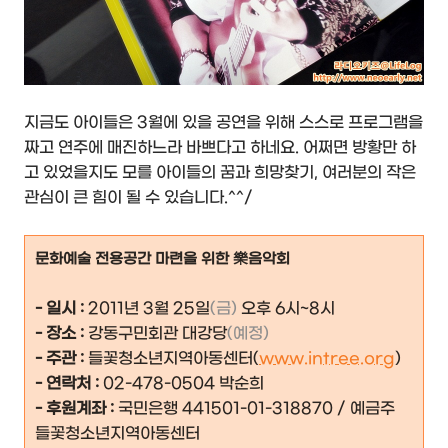
지금도 아이들은 3월에 있을 공연을 위해 스스로 프로그램을
짜고 연주에 매진하느라 바쁘다고 하네요. 어쩌면 방황만 하
고 있었을지도 모를 아이들의 꿈과 희망찾기, 여러분의 작은
관심이 큰 힘이 될 수 있습니다.^^/
문화예술 전용공간 마련을 위한 樂음악회
- 일시 :
2011년 3월 25일
(금)
오후 6시~8시
- 장소 :
강동구민회관 대강당
(예정)
- 주관 :
들꽃청소년지역아동센터(
www.intree.org
)
- 연락처 :
02-478-0504 박순희
- 후원계좌 :
국민은행 441501-01-318870 / 예금주
들꽃청소년지역아동센터