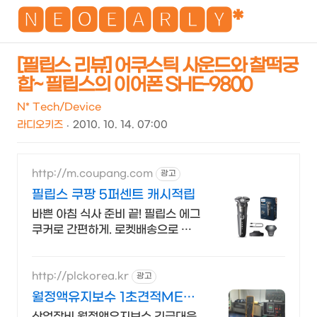
NEO
🅽🅴🅾🅴🅰🆁🅻🆈*
[필립스 리뷰] 어쿠스틱 사운드와 찰떡궁
합~ 필립스의 이어폰 SHE-9800
검
메
색
뉴
N* Tech/Device
라디오키즈
2010. 10. 14. 07:00
http://m.coupang.com
광고
필립스 쿠팡 5퍼센트 캐시적립
바쁜 아침 식사 준비 끝! 필립스 에그
쿠커로 간편하게. 로켓배송으로 내
일 도착! 필립스 가전, 와우회원 무료
배송과 30일 반품 혜택. 믿을 수 있
는 쿠팡!
http://plckorea.kr
광고
월정액유지보수 1초견적MET
산업자동화 장비판매수리보수
산업장비 월정액유지보수 긴급대응