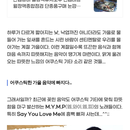
월정액종합점검 단종품구매 눈깜짝
1초견적조회
하루가 다르게 짧아지는 낮, 낙엽까진 아니더라도 가을로 물
들어 가는 잎새를 흔드는 시린 바람이 센티멘탈로 우리를 몰
아가는 계절 가을이다. 이런 계절일수록 뜨끈한 음식과 함께
마음 속까지 따뜻해지는 음악이 땡기게 마련이다. 맑게 울려
오는 따뜻한 느낌의 어쿠스틱 기타 소리 같은 것들...
어쿠스틱한 가을 음악에 빠지다...
그래서일까? 최근에 꽂힌 음악도 어쿠스틱 기타에 맞춰 따뜻
함을 마구 발산하는
M.Y.M.P
(엠.와이.엠.피)
의 노래들이다.
특히
Say You Love Me
에 흠뻑 빠져 사는데...^^;;