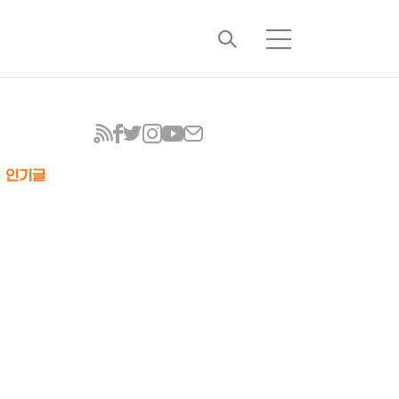
검
메
색
뉴
인기글