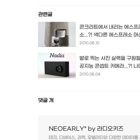
관련글
콘크리트에서 내리는 에스프
소...?! 색다른 에스프레소 머
에스프레소 솔로
2010.08.10
발로 찍는 사진 실력을 구원할
공지능 콘셉트 카메라...?! 
2010.08.04
댓글
개
NEOEARLY* by 라디오키즈
테크, 디바이스, 과학, 모빌리티와 다양한 데이터