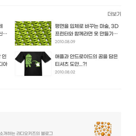
더보기
레
평면을 입체로 바꾸는 마술, 3D
신,
프린터와 함께라면 옷 만들기도
뚝딱~
2010.08.09
 인
애플과 안드로이드의 꿈을 담은
나디아
티셔츠 도안...?!
2010.08.02
를 소개하는 라디오키즈의 블로그