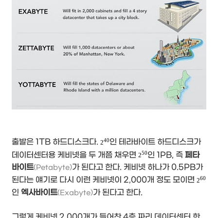
40
출발은 1TB 하드디스크다.
인 테라바이트 하드디스크가
2
50
데이터센터용 케비넷을 두 개쯤 채우면
인 1PB, 즉
페타
2
바이트
가 된다고 한다. 케비넷 하나가 0.5PB가
(Petabyte)
60
된다는 얘기로 다시 이런 케비넷이 2,000개 정도 모이면
2
인
엑사바이트
가 된다고 한다.
(Exabyte)
그렇게 케비넷 2,000개가 들어찬 4층 짜리 데이터센터 한