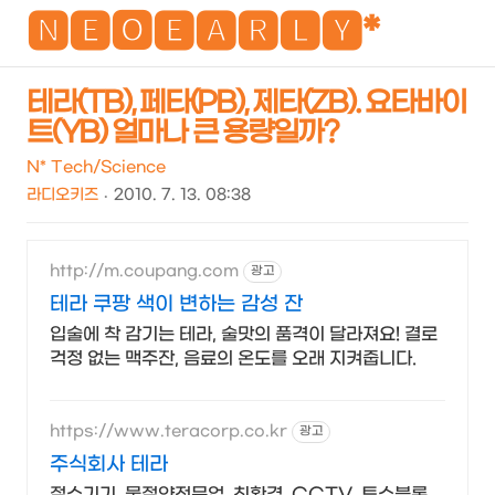
NEO
🅽🅴🅾🅴🅰🆁🅻🆈*
테라(TB), 페타(PB), 제타(ZB). 요타바이
트(YB) 얼마나 큰 용량일까?
검
메
색
뉴
N* Tech/Science
라디오키즈
2010. 7. 13. 08:38
http://m.coupang.com
광고
테라 쿠팡 색이 변하는 감성 잔
입술에 착 감기는 테라, 술맛의 품격이 달라져요! 결로
걱정 없는 맥주잔, 음료의 온도를 오래 지켜줍니다.
https://www.teracorp.co.kr
광고
주식회사 테라
절수기기, 물절약전문업, 친환경, CCTV, 투수블록