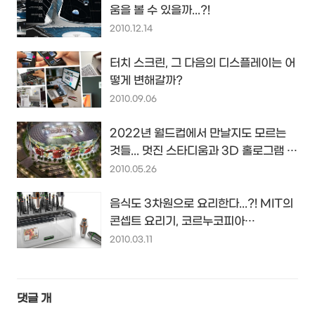
움을 볼 수 있을까...?!
2010.12.14
터치 스크린, 그 다음의 디스플레이는 어
떻게 변해갈까?
2010.09.06
2022년 월드컵에서 만날지도 모르는
것들... 멋진 스타디움과 3D 홀로그램 중
계...?!
2010.05.26
음식도 3차원으로 요리한다...?! MIT의
콘셉트 요리기, 코르누코피아
(Cornucopia)...
2010.03.11
댓글
개