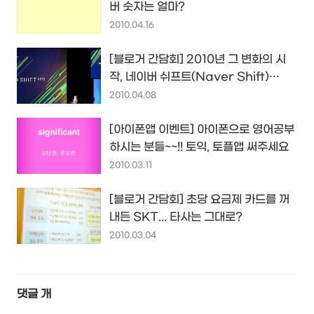
버 숫자는 얼마?
2010.04.16
[블로거 간담회] 2010년 그 변화의 시
작, 네이버 쉬프트(Naver Shift)
2010...
2010.04.08
[아이폰앱 이벤트] 아이폰으로 영어공부
하시는 분들~~!! 토익, 토플앱 써주세요
2010.03.11
[블로거 간담회] 초당 요금제 카드를 꺼
내든 SKT... 타사는 그대로?
2010.03.04
댓글
개