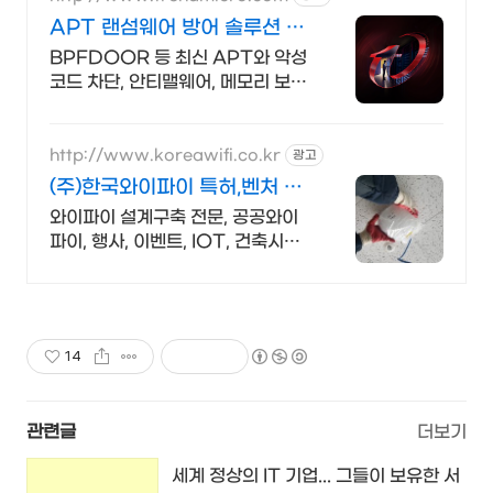
APT 랜섬웨어 방어 솔루션 성
능과 안정성이 검증된 벤더
BPFDOOR 등 최신 APT와 악성
코드 차단, 안티맬웨어, 메모리 보호
및 보안
http://www.koreawifi.co.kr
광고
(주)한국와이파이 특허,벤처 관
급공사, 건설공사 가능
와이파이 설계구축 전문, 공공와이
파이, 행사, 이벤트, IOT, 건축시설
나라장터 입찰 가능 기업, 성공사업
의 지름길 와이파이 프리존 구축. 견
적문의
14
관련글
더보기
세계 정상의 IT 기업... 그들이 보유한 서